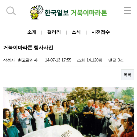
하단 영역
소개
갤러리
소식
사전접수
|
|
|
거북이마라톤 행사사진
작성자
최고관리자
14-07-13 17:55
조회
14,120회
댓글
0건
목록