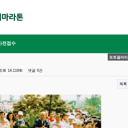
사전접수
포토갤러리
조회
14,119회
댓글
0건
목록