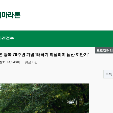
사전접수
포토갤러리
 광복 70주년 기념 '태극기 휘날리며 남산 껴안기'
조회
14,548회
댓글
0건
목록