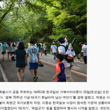
별시가 공동 주최하는 제451회 한국일보 거북이마라톤이 15일(토요일) 오전
 ‘광복 70주년 기념 태극기 휘날리며 남산 껴안기’를 겸해 열렸고, 박원순 서
불어 최완근 국가보훈처 차장, 이종승 한국일보 사장이 참석한 가운데 성황리
합창단이 ‘태극기’, ‘독립군가’ 등을 합창하며 행사의 시작을 알렸고, 국민의