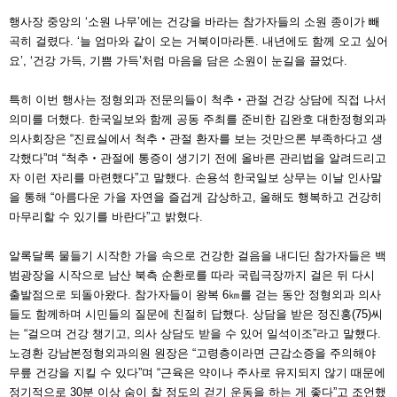
행사장 중앙의 ‘소원 나무’에는 건강을 바라는 참가자들의 소원 종이가 빼
곡히 걸렸다. ‘늘 엄마와 같이 오는 거북이마라톤. 내년에도 함께 오고 싶어
요’, ‘건강 가득, 기쁨 가득’처럼 마음을 담은 소원이 눈길을 끌었다.
특히 이번 행사는 정형외과 전문의들이 척추‧관절 건강 상담에 직접 나서
의미를 더했다. 한국일보와 함께 공동 주최를 준비한 김완호 대한정형외과
의사회장은 “진료실에서 척추‧관절 환자를 보는 것만으론 부족하다고 생
각했다”며 “척추‧관절에 통증이 생기기 전에 올바른 관리법을 알려드리고
자 이런 자리를 마련했다”고 말했다. 손용석 한국일보 상무는 이날 인사말
을 통해 “아름다운 가을 자연을 즐겁게 감상하고, 올해도 행복하고 건강히
마무리할 수 있기를 바란다”고 밝혔다.
알록달록 물들기 시작한 가을 속으로 건강한 걸음을 내디딘 참가자들은 백
범광장을 시작으로 남산 북측 순환로를 따라 국립극장까지 걸은 뒤 다시
출발점으로 되돌아왔다. 참가자들이 왕복 6㎞를 걷는 동안 정형외과 의사
들도 함께하며 시민들의 질문에 친절히 답했다. 상담을 받은 정진홍(75)씨
는 “걸으며 건강 챙기고, 의사 상담도 받을 수 있어 일석이조”라고 말했다.
노경환 강남본정형외과의원 원장은 “고령층이라면 근감소증을 주의해야
무릎 건강을 지킬 수 있다”며 “근육은 약이나 주사로 유지되지 않기 때문에
정기적으로 30분 이상 숨이 찰 정도의 걷기 운동을 하는 게 좋다”고 조언했