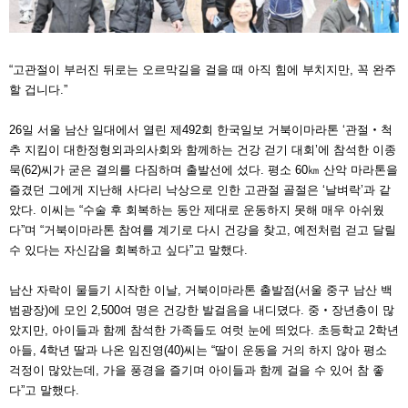
“고관절이 부러진 뒤로는 오르막길을 걸을 때 아직 힘에 부치지만, 꼭 완주
할 겁니다.”
26일 서울 남산 일대에서 열린 제492회 한국일보 거북이마라톤 ‘관절‧척
추 지킴이 대한정형외과의사회와 함께하는 건강 걷기 대회’에 참석한 이종
묵(62)씨가 굳은 결의를 다짐하며 출발선에 섰다. 평소 60㎞ 산악 마라톤을
즐겼던 그에게 지난해 사다리 낙상으로 인한 고관절 골절은 ‘날벼락’과 같
았다. 이씨는 “수술 후 회복하는 동안 제대로 운동하지 못해 매우 아쉬웠
다”며 “거북이마라톤 참여를 계기로 다시 건강을 찾고, 예전처럼 걷고 달릴
수 있다는 자신감을 회복하고 싶다”고 말했다.
남산 자락이 물들기 시작한 이날, 거북이마라톤 출발점(서울 중구 남산 백
범광장)에 모인 2,500여 명은 건강한 발걸음을 내디뎠다. 중‧장년층이 많
았지만, 아이들과 함께 참석한 가족들도 여럿 눈에 띄었다. 초등학교 2학년
아들, 4학년 딸과 나온 임진영(40)씨는 “딸이 운동을 거의 하지 않아 평소
걱정이 많았는데, 가을 풍경을 즐기며 아이들과 함께 걸을 수 있어 참 좋
다”고 말했다.