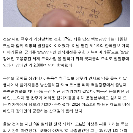
전날 내린 폭우가 거짓말처럼 걷힌 17일, 서울 남산 백범광장에는 따뜻한
햇살과 함께 희망의 발걸음이 이어졌다. 이날 열린 제491회 한국일보 거북
이마라톤은 ‘굿피플 발달장애인 인식개선을 위한 거북이마라톤’으로 ‘발달
장애인 고용증진 체계 구축사업’을 알리기 위해 굿피플의 주최로 발달장애
인과 비장애인 약 2,000여 명이 함께했다.
구영모 굿피플 상임이사, 손용석 한국일보 상무의 인사로 막을 올린 이날
행사에서 참가자들은 남산둘레길 6km 코스를 따라 백범광장에서 출발해
북측순환로를 지나 국립극장 인근 삼거리까지 걸었다. 행운권 응모함은 장
애인, 노약자 등 완주가 어려운 참가자들을 위해 운영본부에도 설치해 모
든 참가자에게 응모의 기회가 주어졌다. 2024 미스코리아 당선자들도 비장
애인과 장애인이 공존하는 산책길에 함께 했다.
출발 전에는 지난 9일 별세한 전직 사회자 고(故) 이상용 씨를 기리는 묵념
의 시간이 마련됐다. ‘뽀빠이 아저씨’로 사랑받았던 그는 1978년 1회 대회