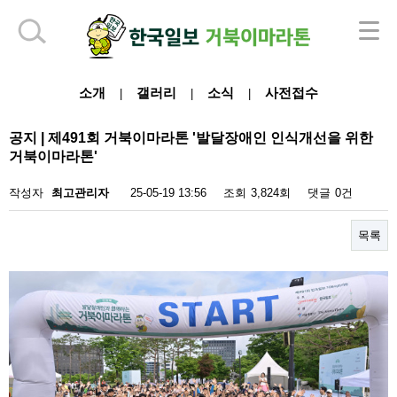
하단 영역
소개
갤러리
소식
사전접수
|
|
|
공지 | 제491회 거북이마라톤 '발달장애인 인식개선을 위한
거북이마라톤'
작성자
최고관리자
25-05-19 13:56
조회
3,824회
댓글
0건
목록