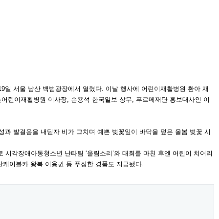
 19일 서울 남산 백범광장에서 열렸다. 이날 행사에 어린이재활병원 환아 재
슨어린이재활병원 이사장, 손용석 한국일보 상무, 푸르메재단 홍보대사인 이
함성과 발걸음을 내딛자 비가 그치며 예쁜 벚꽃잎이 바닥을 덮은 올봄 벚꽃 시
사로 시각장애아동청소년 난타팀 ‘울림소리’와 대회를 마친 후엔 어린이 치어리
남산케이블카 왕복 이용권 등 푸짐한 경품도 지급됐다.