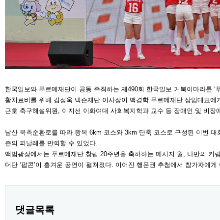
한국일보와 푸르메재단이 공동 주최하는 제490회 한국일보 거북이마라톤 ‘푸르
활치료비를 위해 김정욱 넥슨재단 이사장이 백경학 푸르메재단 상임대표에게 
근호 축구해설위원, 이지선 이화여대 사회복지학과 교수 등 장애인 및 비장애인
남산 북측순환로를 따라 왕복 6km 코스와 3km 단축 코스로 구성된 이번 
즌의 피날레를 만끽할 수 있었다.
백범광장에서는 푸르메재단 창립 20주년을 축하하는 메시지 월, 나만의 키링
더단 ‘팝콘’이 흥겨운 공연이 펼쳐졌다. 이어진 행운권 추첨에서 참가자에게 
댓글목록