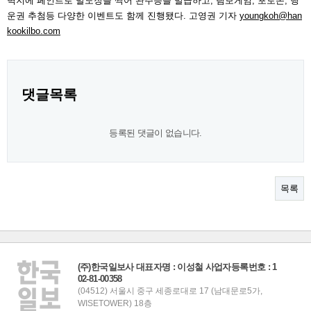
벽지에 페인트로 발도장을 찍어 완주증을 발급하고, 림보게임, 포토존, 행
운권 추첨등 다양한 이벤트도 함께 진행됐다. 고영권 기자
youngkoh@han
kookilbo.com
댓글목록
등록된 댓글이 없습니다.
목록
(주)한국일보사 대표자명 : 이성철 사업자등록번호 : 1
02-81-00358
(04512) 서울시 중구 세종로대로 17 (남대문로5가,
WISETOWER) 18층