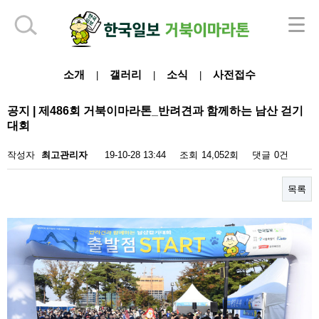
하단 영역
소개
갤러리
소식
사전접수
|
|
|
공지 | 제486회 거북이마라톤_반려견과 함께하는 남산 걷기
대회
작성자
최고관리자
19-10-28 13:44
조회
14,052회
댓글
0건
목록