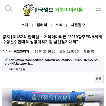
하단 영역
소개
갤러리
소식
사전접수
|
|
|
공지 | 제482회 한국일보 거북이마라톤 "2019광주FINA세계
수영선수권대회 성공개최기원 남산걷기대회"
작성자
최고관리자
19-04-23 16:26
조회
12,939회
댓글
0건
http://www.hankookilbo.com/News/Read/201904201169027223?
did=NA&dtype=&…
3413회 연결
목록