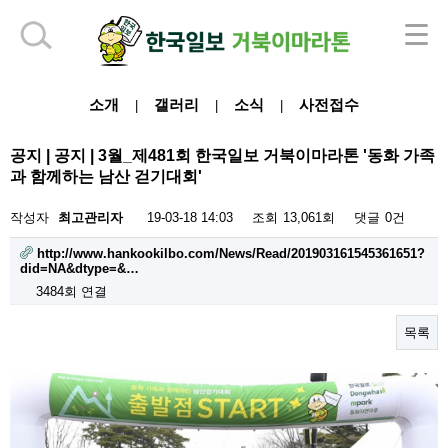
하단 영역
소개
갤러리
소식
사전접수
|
|
|
공지 | 공지 | 3월_제481회 한국일보 거북이마라톤 '동화 가족
과 함께하는 남산 걷기대회'
작성자
최고관리자
19-03-18 14:03
조회
13,061회
댓글
0건
http://www.hankookilbo.com/News/Read/201903161545361651?
did=NA&dtype=&…
3484회 연결
목록