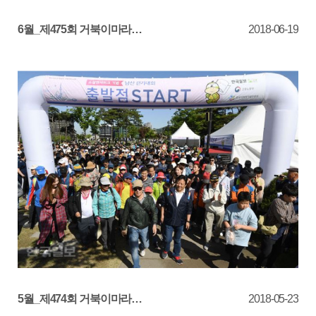
6월_제475회 거북이마라톤 '6월은 호국보훈의 달 국…
2018-06-19
5월_제474회 거북이마라톤 '소셜벤처 위크 기념 남산…
2018-05-23