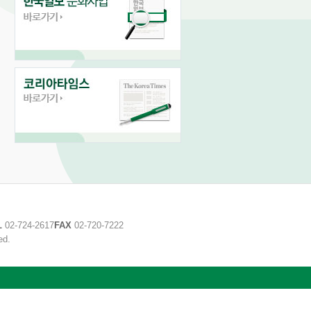
L
02-724-2617
FAX
02-720-7222
ed.