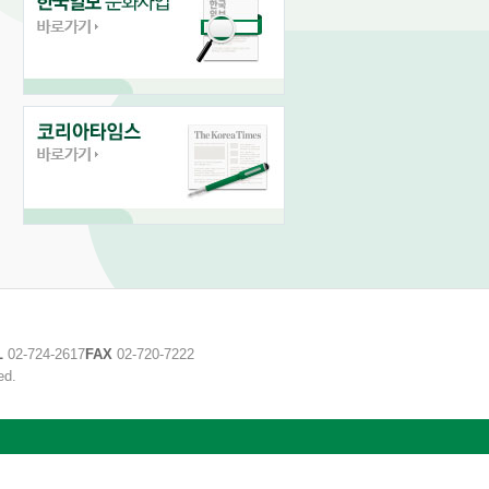
L
02-724-2617
FAX
02-720-7222
ed.