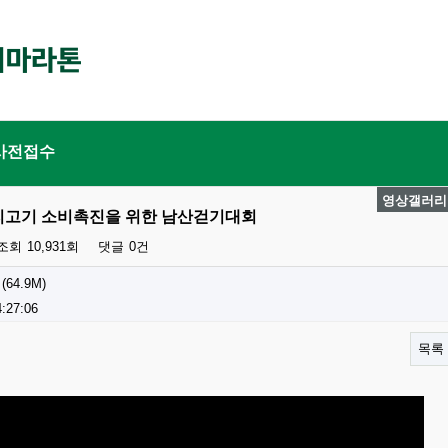
사전접수
영상갤러리
오리고기 소비촉진을 위한 남산걷기대회
조회
10,931회
댓글
0건
(64.9M)
4:27:06
목록