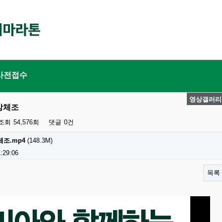
사전접수
영상갤러리
강체조
조회
54,576회
댓글
0건
조.mp4
(148.3M)
:29:06
목록