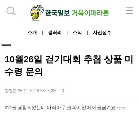
하단 영역
소개
갤러리
소식
사전접수
|
|
|
10월26일 걷기대회 추첨 상품 미
수령 문의
강명준
25-11-10 18:38
3,820
0
본문
mri 권 당첨되었는데 아직아무 연락이 없어서 글남겨요 ㅜㅜ