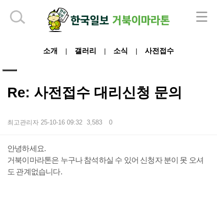
하단 영역
소개
갤러리
소식
사전접수
|
|
|
Re: 사전접수 대리신청 문의
최고관리자
25-10-16 09:32
3,583
0
본문
안녕하세요.
거북이마라톤은 누구나 참석하실 수 있어 신청자 분이 못 오셔
도 관계없습니다.