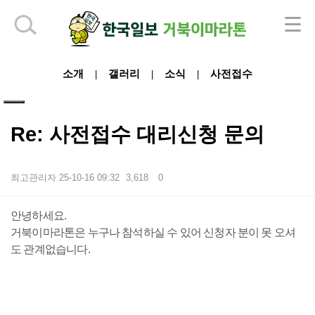
하단 영역
소개
갤러리
소식
사전접수
|
|
|
Re: 사전접수 대리신청 문의
최고관리자
25-10-16 09:32
3,618
0
본문
안녕하세요.
거북이마라톤은 누구나 참석하실 수 있어 신청자 분이 못 오셔
도 관계없습니다.