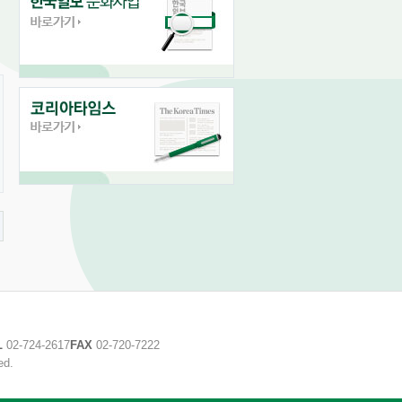
L
02-724-2617
FAX
02-720-7222
ed.