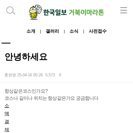
하단 영역
소개
갤러리
소식
사전접수
|
|
|
안녕하세요
훈련맨
25-04-16 05:26
5,573
0
본문
항상같은코스인가요?
코스나 길이나 위치는 항상같은가요 궁금합니다
소
액
결
제