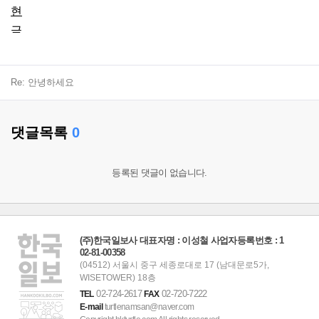
현
금
화
신
Re: 안녕하세요
용
카
드
댓글목록
0
현
금
등록된 댓글이 없습니다.
화
정
보
(주)한국일보사 대표자명 : 이성철 사업자등록번호 : 1
이
02-81-00358
용
(04512) 서울시 중구 세종로대로 17 (남대문로5가,
WISETOWER) 18층
료
02-724-2617
02-720-7222
TEL
FAX
현
E-mail
turtlenamsan@naver.com
금