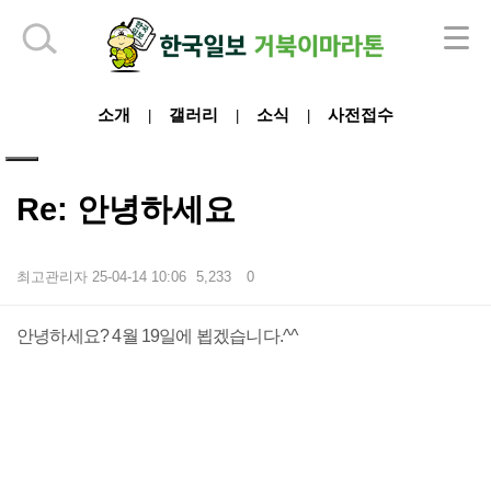
하단 영역
소개
갤러리
소식
사전접수
|
|
|
Re: 안녕하세요
최고관리자
25-04-14 10:06
5,233
0
본문
안녕하세요? 4월 19일에 뵙겠습니다.^^