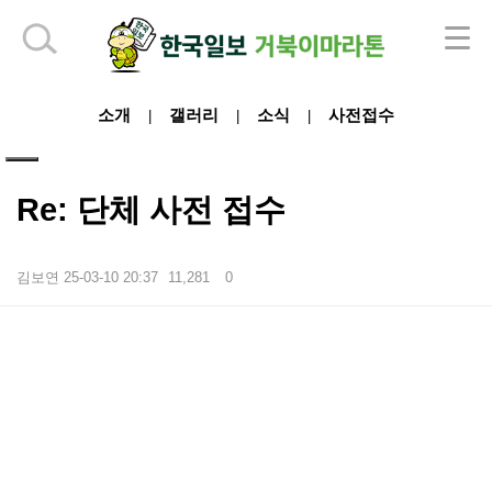
하단 영역
소개
갤러리
소식
사전접수
|
|
|
Re: 단체 사전 접수
김보연
25-03-10 20:37
11,281
0
본문