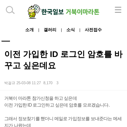
하단 영역
소개
갤러리
소식
사전접수
|
|
|
이전 가입한 ID 로그인 암호를 바
꾸고 싶은데요
박걸규
25-03-08 11:27
8,170
3
본문
거북이 마라톤 참가신청을 하고 싶은데
이전 가입한 ID 로그인하고 싶은데 암호를 모르겠습니다.
그래서 정보찾기를 했더니 메일로 가입정보를 보내준다는 메세
지가 나왔는데