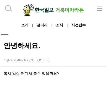
하단 영역
소개
갤러리
소식
사전접수
|
|
|
안녕하세요.
이종국
25-02-06 22:36
7,845
0
본문
혹시 일정 어디서 볼수 있을까요?