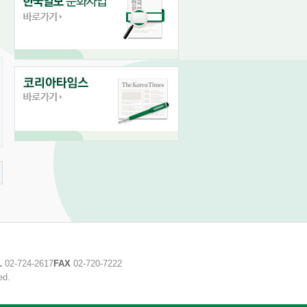
L
02-724-2617
FAX
02-720-7222
ed.