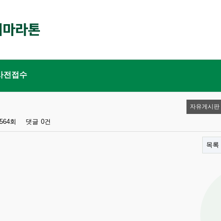
사전접수
자유게시판
,564회
댓글
0건
목록