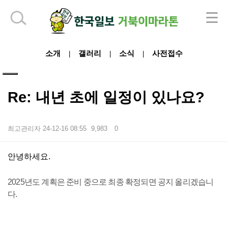
하단 영역
소개
갤러리
소식
사전접수
|
|
|
Re: 내년 초에 일정이 있나요?
최고관리자
24-12-16 08:55
9,983
0
본문
안녕하세요.
2025년도 계획은 준비 중으로 최종 확정되면 공지 올리겠습니
다.