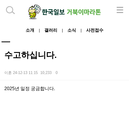
하단 영역
소개
갤러리
소식
사전접수
|
|
|
수고하십니다.
이훈
24-12-13 11:15
10,233
0
본문
2025년 일정 궁금합니다.