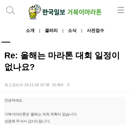
하단 영역
소개
갤러리
소식
사전접수
|
|
|
Re: 올해는 마라톤 대회 일정이
없나요?
최고관리자
24-11-04 10:38
10,954
0
본문
안녕하세요.
거북이마라톤은 올해는 개최 계획이 없습니다.
성원해 주셔서 감사드립니다.