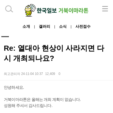
하단 영역
소개
갤러리
소식
사전접수
|
|
|
Re: 열대아 현상이 사라지면 다
시 개최되나요?
최고관리자
24-11-04 10:37
12,409
0
본문
안녕하세요.
거북이마라톤은 올해는 개최 계획이 없습니다.
성원해 주셔서 감사드립니다.