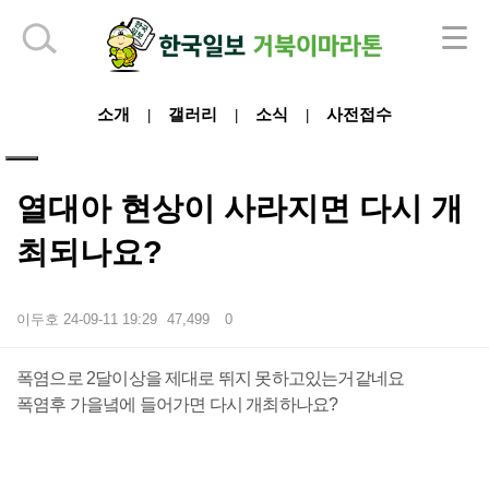
하단 영역
소개
갤러리
소식
사전접수
|
|
|
열대아 현상이 사라지면 다시 개
최되나요?
이두호
24-09-11 19:29
47,499
0
본문
폭염으로 2달이상을 제대로 뛰지 못하고있는거같네요
폭염후 가을녘에 들어가면 다시 개최하나요?