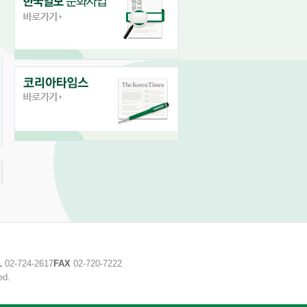
L
02-724-2617
FAX
02-720-7222
ed.