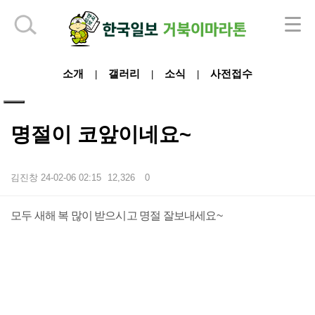
하단 영역
소개
갤러리
소식
사전접수
|
|
|
명절이 코앞이네요~
김진창
24-02-06 02:15
12,326
0
본문
모두 새해 복 많이 받으시고 명절 잘보내세요~