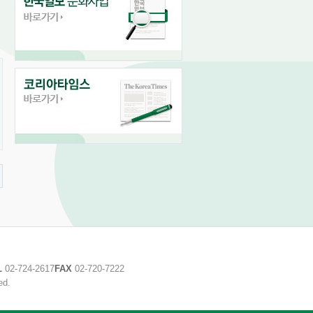
L
02-724-2617
FAX
02-720-7222
ed.