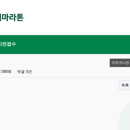
사전접수
자유게시판
2,090회
댓글
0건
목록