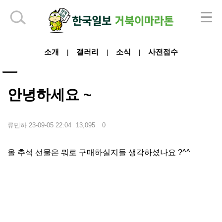
하단 영역
소개
갤러리
소식
사전접수
|
|
|
안녕하세요 ~
류민하
23-09-05 22:04
13,095
0
본문
올 추석 선물은 뭐로 구매하실지들 생각하셨나요 ?^^