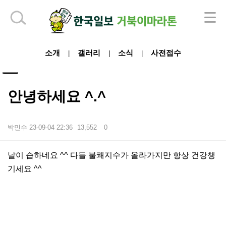
하단 영역
소개
갤러리
소식
사전접수
|
|
|
안녕하세요 ^.^
박민수
23-09-04 22:36
13,552
0
본문
날이 습하네요 ^^ 다들 불쾌지수가 올라가지만 항상 건강챙
기세요 ^^