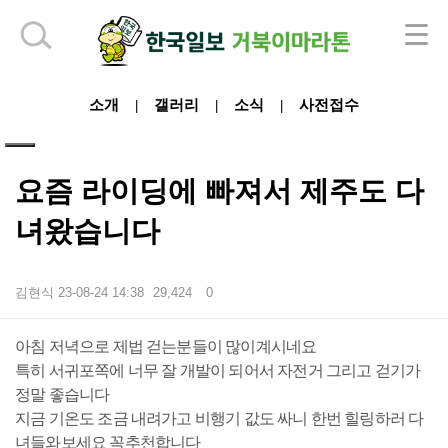
하단 영역
소개
갤러리
소식
사전접수
|
|
|
요즘 라이딩에 빠져서 제주도 다
녀왔습니다
김현식
23-08-24 14:38
29,424
0
본문
아침 저녁으로 제법 걷는분들이 많이계시네요
특히 서귀포쪽에 너무 잘 개발이 되어서 자전거 그리고 걷기가
정말 좋습니다
지금 기온도 조금 내려가고 비행기 값도 싸니 한번 힐링하러 다
녀들와보세요 꼭추천합니다