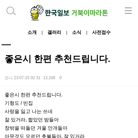
하단 영역
소개
갤러리
소식
사전접수
|
|
|
좋은시 한편 추천드립니다.
오니
23-07-15 02:31
13,168
0
본문
좋은시 한편 추천드립니다.
기형도 / 빈집
사랑을 잃고 나는 쓰네
잘 있거라, 짧았던 밤들아
창밖을 떠돌던 겨울 안개들아
아무것도 모르던 촛불들아, 잘 있거라