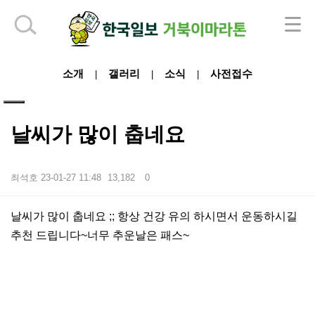
하단 영역
소개
갤러리
소식
사전접수
|
|
|
날씨가 많이 춥네요
최석호
23-01-27 11:48
13,182
0
본문
날씨가 많이 춥네요 ;; 항상 건강 유의 하시면서 운동하시길
추천 드립니다~너무 추운날은 패스~