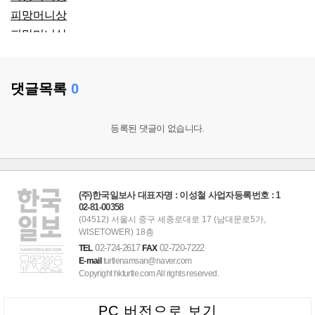
피망머니상
피망머니상
피망머니상
피망머니상
댓글목록
0
피망머니상
피망머니상
피망머니상
등록된 댓글이 없습니다.
피망머니상
피망머니상
윈조이머니상
(주)한국일보사 대표자명 : 이성철 사업자등록번호 : 1
피망머니상
02-81-00358
(04512) 서울시 중구 세종로대로 17 (남대문로5가,
윈조이머니상
WISETOWER) 18층
윈조이머니상
02-724-2617
02-720-7222
TEL
FAX
피망머니상
E-mail
turtlenamsan@naver.com
Copyright hkturtle.com All rights reserved.
피망머니상
피망머니상
PC 버전으로 보기