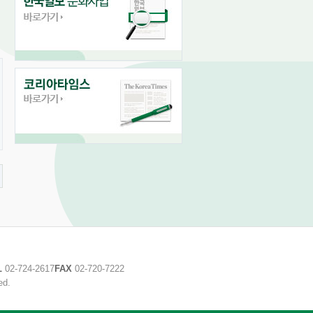
L
02-724-2617
FAX
02-720-7222
ed.