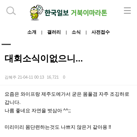
하단 영역
소개
갤러리
소식
사전접수
|
|
|
대회소식이없으니...
김혜주
21-04-11 00:13
16,721
0
본문
요즘은 와이프랑 제주도에가서 굳은 몸풀겸 자주 조깅하로
갑니다.
나름 좋네요 자연을 벗삼아 ^^;;
미리미리 몸단련하는것도 나쁘지 않은거 같아용 !!