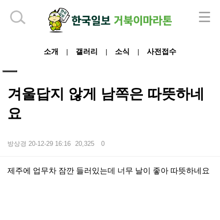
하단 영역
소개
갤러리
소식
사전접수
|
|
|
겨울답지 않게 남쪽은 따뜻하네
요
방상경
20-12-29 16:16
20,325
0
본문
제주에 업무차 잠깐 들러있는데 너무 날이 좋아 따뜻하네요