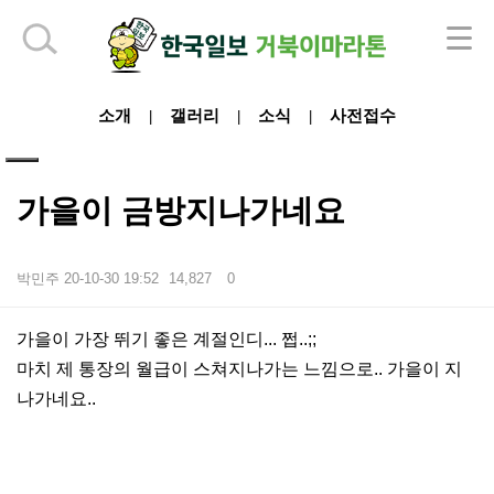
하단 영역
소개
갤러리
소식
사전접수
|
|
|
가을이 금방지나가네요
박민주
20-10-30 19:52
14,827
0
본문
가을이 가장 뛰기 좋은 계절인디... 쩝..;;
마치 제 통장의 월급이 스쳐지나가는 느낌으로.. 가을이 지
나가네요..