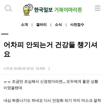
하단 영역
소개
갤러리
소식
사전접수
|
|
|
어차피 안되는거 건강들 챙기셔
요
이두호
20-08-24 18:10
15,930
1
본문
ㅠㅠ 조금만 조심해서 신경썼더라면,,, 모두에게 좋은 상황
이였을텐데
내심 짜증나기도 하네요 다시 안정화 되기 까지 마스크 잘착