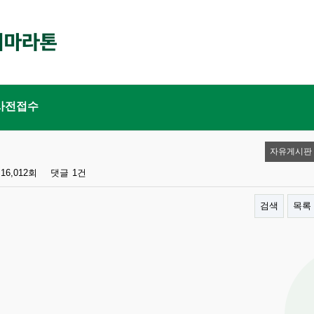
사전접수
자유게시판
16,012회
댓글
1건
검색
목록