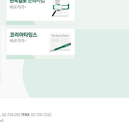
L
02-724-2617
FAX
02-720-7222
ed.