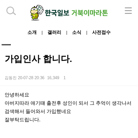
하단 영역
소개
갤러리
소식
사전접수
|
|
|
가입인사 합니다.
김동진
20-07-28 20:36
16,349
1
본문
안녕하세요
아버지따라 애기떄 출전후 성인이 되서 그 추억이 생각나서
검색해서 들어와서 가입했네요
잘부탁드립니다.