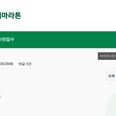
사전접수
자유게시판
18,034회
댓글
0건
목록
요