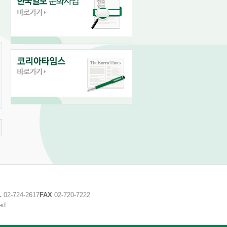
L
02-724-2617
FAX
02-720-7222
ed.