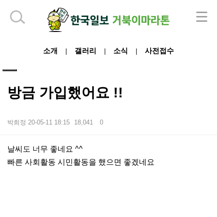
하단 영역
소개
갤러리
소식
사전접수
|
|
|
방금 가입했어요 !!
박희정
20-05-11 18:15
18,041
0
본문
날씨도 너무 좋네요 ^^
빠른 사회활동 시민활동을 했으면 좋겠네요