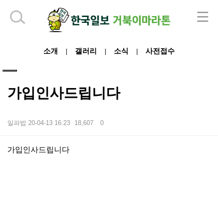
하단 영역
소개
갤러리
소식
사전접수
|
|
|
가입인사드립니다
일파밥
20-04-13 16:23
18,607
0
본문
가입인사드립니다