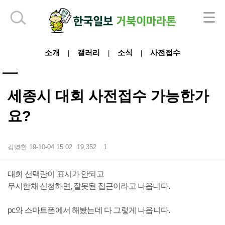
하단 영역
소개
갤러리
소식
사전접수
|
|
|
세종시 대회 사전접수 가능한가
요?
김영환
19-10-04 15:02
19,352
1
본문
대회 선택란이 표시가 안되고
무시한채 신청하면, 잘못된 접근이라고 나옵니다.
pc와 스마트폰에서 해봤는데 다 그렇게 나옵니다.