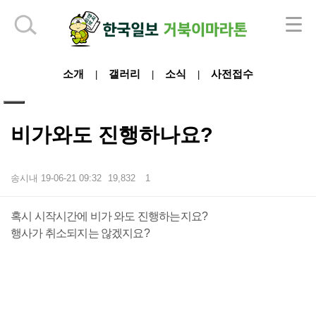
하단 영역
소개
갤러리
소식
사전접수
|
|
|
비가와도 진행하나요?
송시내
19-06-21 09:32
19,832
1
본문
혹시 시작시간에 비가 와도 진행하는지요?
행사가 취소되지는 않겠지요?